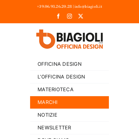
Salta
+39.06.93.26.20.28
|
info@biagioli.it
al
contenuto
OFFICINA DESIGN
L’OFFICINA DESIGN
MATERIOTECA
MARCHI
NOTIZIE
NEWSLETTER