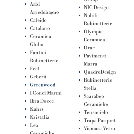
Arbi
NIC Design
Arredobagno
Nobili
Caleido
Rubinetterie
Catalano
Olympia
Ceramica
Ceramica
Globo
Orac
Fantini
Pavimenti
Rubinetterie
Marra
Feel
QuadroDesign
Geberit
Rubinetterie
Greenwood
Stella
I Conci Marmi
Scarabeo
Ibra Docce
Ceramiche
Kahrs
Tensocielo
Kristalia
Trapa Parquet
Lea
Vismara Vetro
Ceramiche