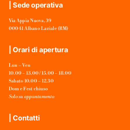
| Sede operativa
Via Appia Nuova, 39
00041 Albano Laziale (RM)
| Orari di apertura
Lun – Ven
10.00 – 13.00 / 15.00 – 18.00
Sabato 10.00 – 12.30
Dom e Fest chiuso
Solo su appuntamento
| Contatti