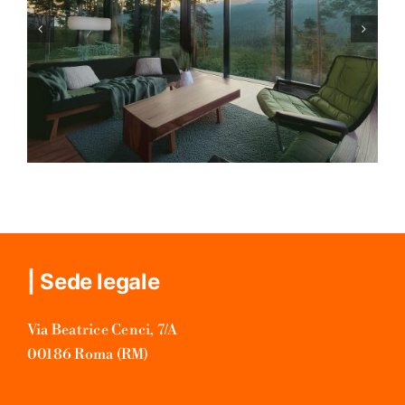
Estate in Sala Mostra
| Sede legale
Via Beatrice Cenci, 7/A
00186 Roma (RM)