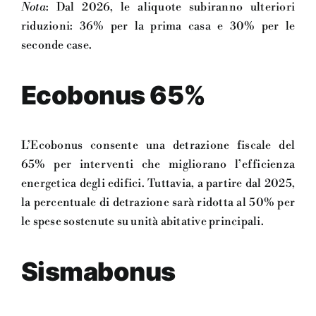
Nota
: Dal 2026, le aliquote subiranno ulteriori
riduzioni: 36% per la prima casa e 30% per le
seconde case.
Ecobonus 65%
L’Ecobonus consente una detrazione fiscale del
65% per interventi che migliorano l’efficienza
energetica degli edifici.
Tuttavia, a partire dal 2025,
la percentuale di detrazione sarà ridotta al 50% per
le spese sostenute su unità abitative principali.
Sismabonus