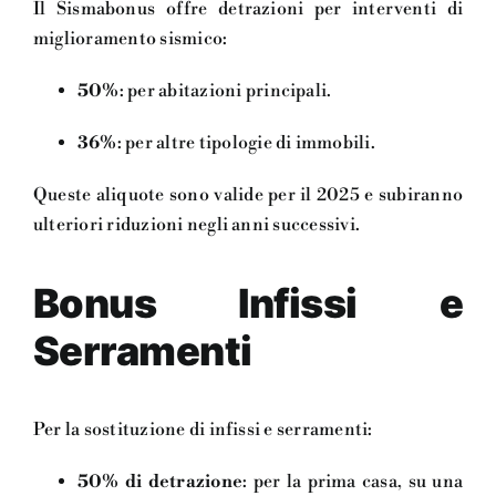
Il Sismabonus offre detrazioni per interventi di
miglioramento sismico:
50%
:
per abitazioni principali.
36%
:
per altre tipologie di immobili.
Queste aliquote sono valide per il 2025 e subiranno
ulteriori riduzioni negli anni successivi.
Bonus Infissi e
Serramenti
Per la sostituzione di infissi e serramenti:
50% di detrazione
:
per la prima casa, su una