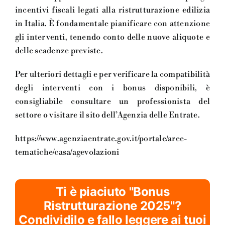
incentivi fiscali legati alla ristrutturazione edilizia
in Italia.
È fondamentale pianificare con attenzione
gli interventi, tenendo conto delle nuove aliquote e
delle scadenze previste.
Per ulteriori dettagli e per verificare la compatibilità
degli interventi con i bonus disponibili, è
consigliabile consultare un professionista del
settore o visitare il sito dell’Agenzia delle Entrate.
https://www.agenziaentrate.gov.it/portale/aree-
tematiche/casa/agevolazioni
Ti è piaciuto "Bonus
Ristrutturazione 2025"?
Condividilo e fallo leggere ai tuoi