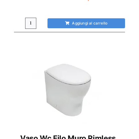
Aggiungi al carrello
Bidet
filo
muro
Olympia
Bianca
quantità
Vaso Wc Filo Muro Rimless