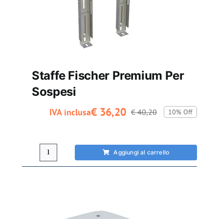
Staffe Fischer Premium Per
Sospesi
€
36,20
IVA inclusa
€
40,20
10% Off
Il
Il
prezzo
prezzo
originale
attuale
Aggiungi al carrello
Staffe
era:
è:
Fischer
€ 40,20.
€ 36,20.
Premium
per
sospesi
quantità