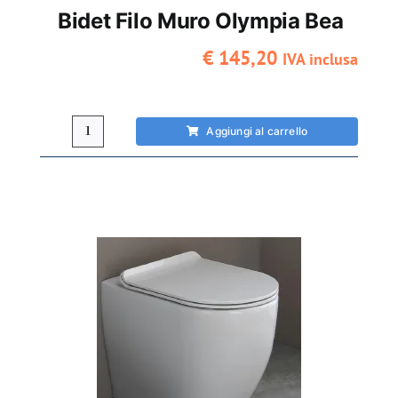
Bidet Filo Muro Olympia Bea
€
145,20
IVA inclusa
Aggiungi al carrello
Bidet
filo
muro
Olympia
Bea
quantità