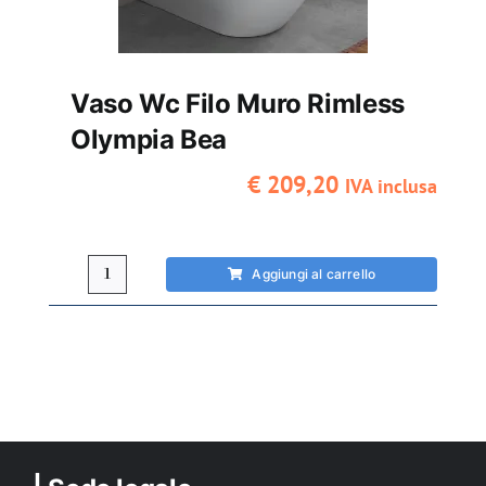
Vaso Wc Filo Muro Rimless
Olympia Bea
€
209,20
IVA inclusa
Aggiungi al carrello
Vaso
Wc
filo
muro
Rimless
Olympia
Bea
quantità