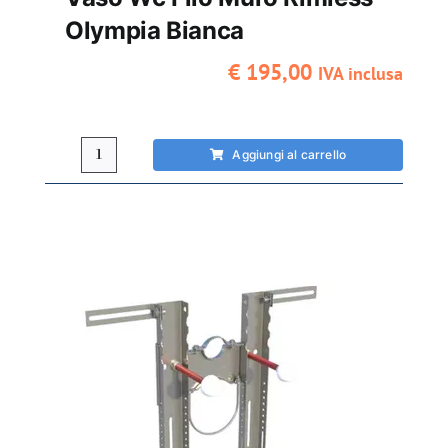
Olympia Bianca
€
195,00
IVA inclusa
Aggiungi al carrello
Vaso
wc
filo
muro
rimless
Olympia
Bianca
quantità