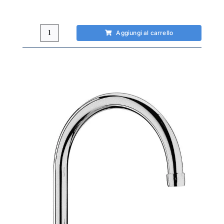
Aggiungi al carrello
Miscelatore
cucina
Paffoni
Apollo
3
canna
obliqua
quantità