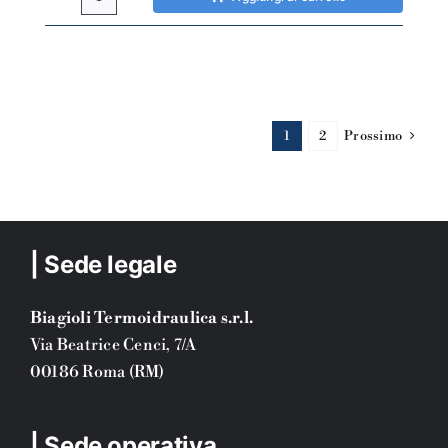
Miscelatore
cucina
Paffoni
Nettuno
2
canna
1
2
Prossimo
dritta
quantità
| Sede legale
Biagioli Termoidraulica s.r.l.
Via Beatrice Cenci, 7/A
00186 Roma (RM)
| Sede operativa