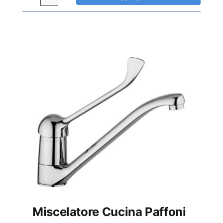
Miscelatore
cucina
Paffoni
Apollo
3
canna
curva
quantità
Miscelatore Cucina Paffoni