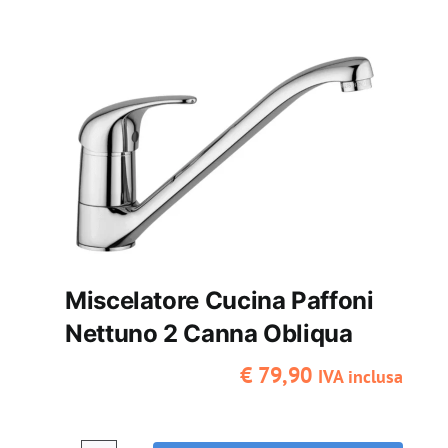
Nettuno
2
con
doccia
estraibile
quantità
Miscelatore Cucina Paffoni
Nettuno 2 Canna Obliqua
€
79,90
IVA inclusa