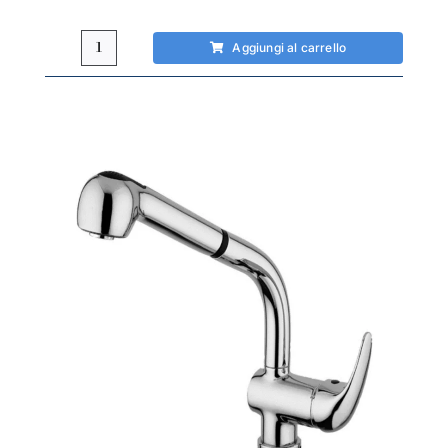
Aggiungi al carrello
Miscelatore
cucina
Paffoni
Nettuno
2
ribaltabile
quantità