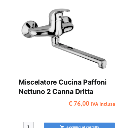
2
canna
squadrata
quantità
Miscelatore Cucina Paffoni
Nettuno 2 Canna Dritta
€
76,00
IVA inclusa
Aggiungi al carrello