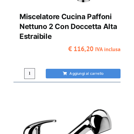
Miscelatore Cucina Paffoni
Nettuno 2 Con Doccetta Alta
Estraibile
€
116,20
IVA inclusa
Aggiungi al carrello
Miscelatore
cucina
Paffoni
Nettuno
2
con
doccetta
alta