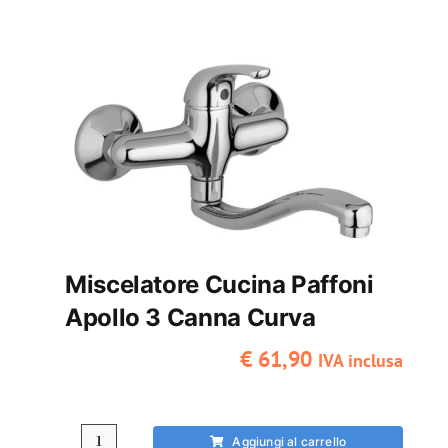
Paffoni
Apollo
3
canna
alta
quantità
Miscelatore Cucina Paffoni
Apollo 3 Canna Curva
€
61,90
IVA inclusa
Aggiungi al carrello