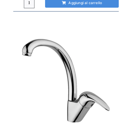
Aggiungi al carrello
Miscelatore
cucina
Paffoni
Nettuno
2
canna
obliqua
quantità