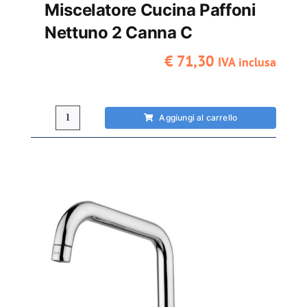
Miscelatore Cucina Paffoni
Nettuno 2 Canna C
€
71,30
IVA inclusa
Aggiungi al carrello
Miscelatore
cucina
Paffoni
Nettuno
2
canna
C
quantità