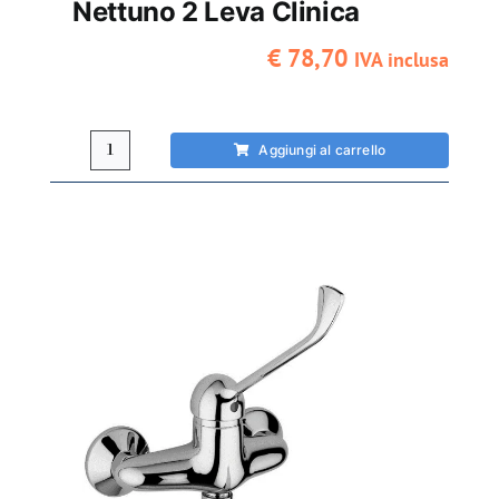
Nettuno 2 Leva Clinica
€
78,70
IVA inclusa
Aggiungi al carrello
Miscelatore
cucina
Paffoni
Nettuno
2
leva
clinica
quantità