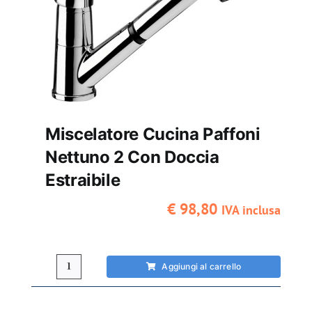
estraibile
quantità
Miscelatore Cucina Paffoni
Nettuno 2 Con Doccia
Estraibile
€
98,80
IVA inclusa
Aggiungi al carrello
Miscelatore
cucina
Paffoni