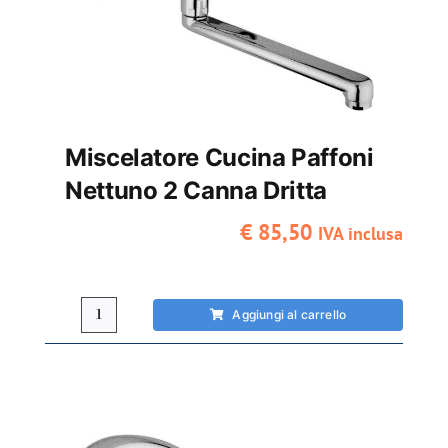
Miscelatore Cucina Paffoni
Nettuno 2 Canna Dritta
€
85,50
IVA inclusa
Aggiungi al carrello
Miscelatore
cucina
Paffoni
Nettuno
2
canna